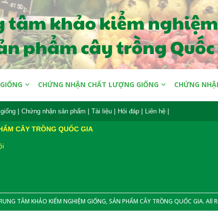
 GIỐNG
CHỨNG NHẬN CHẤT LƯỢNG GIỐNG
CHỨNG NHẬ
|
|
|
|
|
giống
Chứng nhận sản phẩm
Tài liệu
Hỏi đáp
Liên hệ
PHẨM CÂY TRỒNG QUỐC GIA
ội
TRUNG TÂM KHẢO KIỂM NGHIỆM GIỐNG, SẢN PHẨM CÂY TRỒNG QUỐC GIA. All Ri